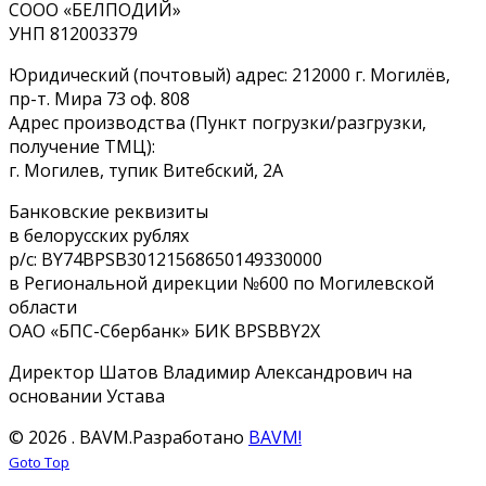
СООО «БЕЛПОДИЙ»
УНП 812003379
Юридический (почтовый) адрес: 212000 г. Могилёв,
пр-т. Мира 73 оф. 808
Адрес производства (Пункт погрузки/разгрузки,
получение ТМЦ):
г. Могилев, тупик Витебский, 2А
Банковские реквизиты
в белорусских рублях
р/с: BY74BPSB30121568650149330000
в Региональной дирекции №600 по Могилевской
области
ОАО «БПС-Сбербанк» БИК BPSBBY2X
Директор Шатов Владимир Александрович на
основании Устава
© 2026 . BAVM.
Разработано
BAVM!
Goto Top