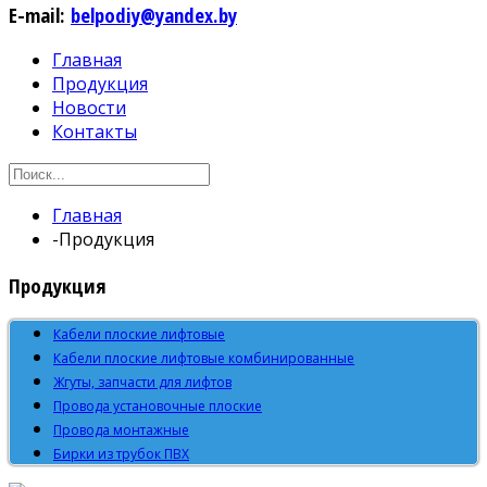
E-mail:
belpodiy@yandex.by
Главная
Продукция
Новости
Контакты
Главная
-
Продукция
Продукция
Кабели плоские лифтовые
Кабели плоские лифтовые комбинированные
Жгуты, запчасти для лифтов
Провода установочные плоские
Провода монтажные
Бирки из трубок ПВХ